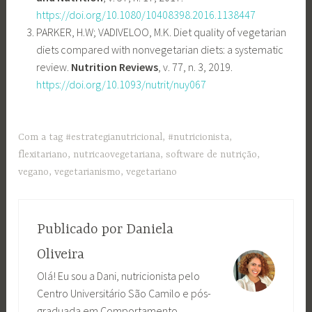
https://doi.org/10.1080/10408398.2016.1138447
PARKER, H.W; VADIVELOO, M.K. Diet quality of vegetarian
diets compared with nonvegetarian diets: a systematic
review.
Nutrition Reviews
, v. 77, n. 3, 2019.
https://doi.org/10.1093/nutrit/nuy067
Com a tag
#estrategianutricional
,
#nutricionista
,
flexitariano
,
nutricaovegetariana
,
software de nutrição
,
vegano
,
vegetarianismo
,
vegetariano
Publicado por
Daniela
Oliveira
Olá! Eu sou a Dani, nutricionista pelo
Centro Universitário São Camilo e pós-
graduada em Comportamento