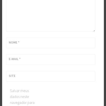
NOME
*
E-MAIL
*
SITE
Salvar meus
dados neste
navegador para