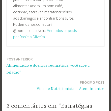
Alimentar. Adoro um bom café,
cozinhar, escrever, maratonar séries
aos domingos e encontrar bons livros.
Podemos nos conectar?
@pordanielaoliveira
Ver todos os posts
por Daniela Oliveira
POST ANTERIOR
Navegação
Alimentação e doenças reumáticas, você sabe a
de
relação?
Post
PRÓXIMO POST
Vida de Nutricionista – Atendimentos
2 comentários em “Estratégias