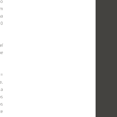
ão
êm
ma
10
el
ue
 =
e.
da
os
os
te