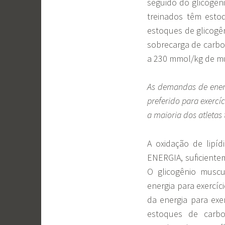
seguido do glicogêni
treinados têm estoq
estoques de glicogê
sobrecarga de carbo
a 230 mmol/kg de m
As demandas de energ
preferido para exerc
a maioria dos atleta
A oxidação de lipíd
ENERGIA, suficientem
O glicogênio musc
energia para exercí
da energia para exe
estoques de carbo