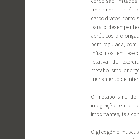
corpo são limitados
treinamento atléti
carboidratos como s
para o desempenho e
aeróbicos prolongad
bem regulada, com a
músculos em exercí
relativa do exerc
metabolismo energé
treinamento de inte
O metabolismo de c
integração entre 
importantes, tais co
O glicogênio muscula