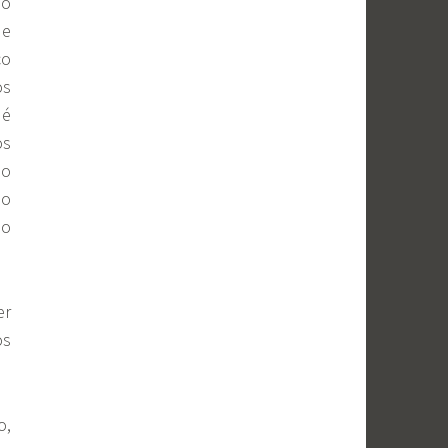
 o
de
co
os
 é
os
ão
do
no
er
os
o,