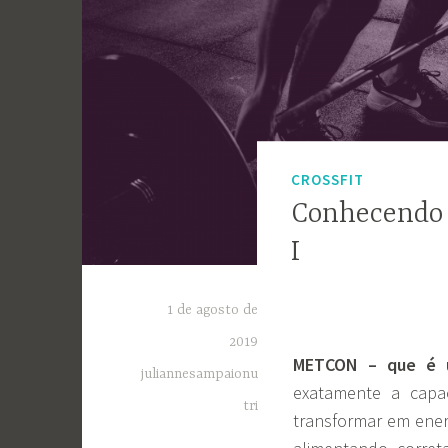
CROSSFIT
Conhecendo 
I
1 de agosto de
2019
METCON – que é u
juliannesampaionu
exatamente a cap
tri
transformar em ene