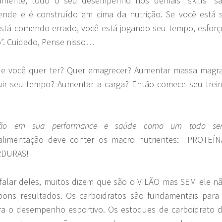
tamente, todo o seu desempenho nos demais “skills” s
ende e é construído em cima da nutrição. Se você está 
stá comendo errado, você está jogando seu tempo, esforç
o”. Cuidado, Pense nisso…
ue você quer ter? Quer emagrecer? Aumentar massa magr
nuir seu tempo? Aumentar a carga? Então comece seu trei
ição em sua performance e saúde como um todo se
alimentação deve conter os macro nutrientes: PROTEÍN
RDURAS!
falar deles, muitos dizem que são o VILÃO mas SEM ele n
bons resultados. Os carboidratos são fundamentais para
para o desempenho esportivo. Os estoques de carboidrato 