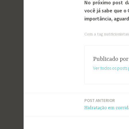
No próximo post da
você já sabe que 
importância, aguarde
Com a tag
nutricionistas
Publicado po
Ver todos os posts
POST ANTERIOR
Navegação
Hidratação em corrid
de