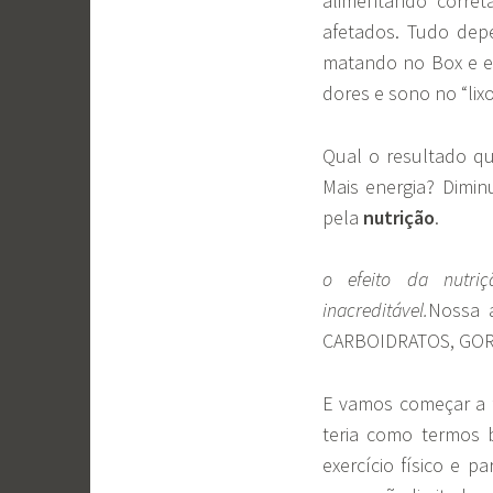
alimentando corre
afetados. Tudo dep
matando no Box e e
dores e sono no “lix
Qual o resultado q
Mais energia? Dimi
pela
nutrição
.
o efeito da nutr
inacreditável.
Nossa 
CARBOIDRATOS, GO
E vamos começar a 
teria como termos 
exercício físico e 