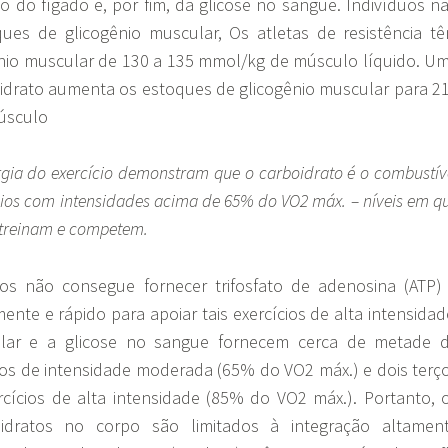
o do fígado e, por fim, da glicose no sangue. Indivíduos n
ues de glicogênio muscular, Os atletas de resistência t
nio muscular de 130 a 135 mmol/kg de músculo líquido. U
idrato aumenta os estoques de glicogênio muscular para 2
úsculo
ia do exercício demonstram que o carboidrato é o combustív
ícios com intensidades acima de 65% do VO2 máx. – níveis em q
s treinam e competem.
ios não consegue fornecer trifosfato de adenosina (ATP)
ente e rápido para apoiar tais exercícios de alta intensidad
ular e a glicose no sangue fornecem cerca de metade 
cios de intensidade moderada (65% do VO2 máx.) e dois terç
rcícios de alta intensidade (85% do VO2 máx.).
Portanto, 
idratos no corpo são limitados à integração altamen