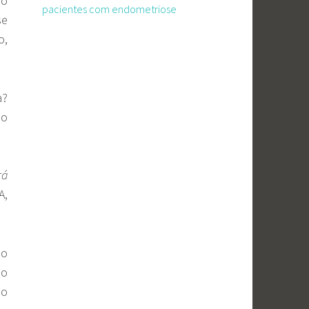
ão
pacientes com endometriose
se
o,
a?
no
rá
A,
ão
 o
do