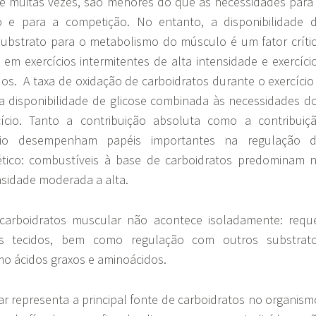
 e muitas vezes, são menores do que as necessidades para
co e para a competição. No entanto, a disponibilidade 
ubstrato para o metabolismo do músculo é um fator críti
m exercícios intermitentes de alta intensidade e exercíci
os. A taxa de oxidação de carboidratos durante o exercício
 disponibilidade de glicose combinada às necessidades d
cio. Tanto a contribuição absoluta como a contribuiç
ício desempenham papéis importantes na regulação 
tico: combustíveis à base de carboidratos predominam 
nsidade moderada a alta.
arboidratos muscular não acontece isoladamente: requ
os tecidos, bem como regulação com outros substrat
mo ácidos graxos e aminoácidos.
r representa a principal fonte de carboidratos no organism