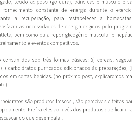
ígado, tecido adiposo (gordura), pâncreas e músculo e s
 fornecimento constante de energia durante o exercíc
ante a recuperação, para restabelecer a homeostas
tisfazer as necessidades de energia exigidos pelo progra
tleta, bem como para repor glicogênio muscular e hepáti
treinamento e eventos competitivos.
 consumidos sob três formas básicas: (i) cereais, vegetai
(ii) carboidratos purificados adicionados às preparações; (ii
vidos em certas bebidas. (no próximo post, explicaremos ma
to).
rboidratos são produtos frescos , são perecíveis e feitos pa
pidamente. Prefira eles ao invés dos produtos que ficam n
 descascar do que desembalar.