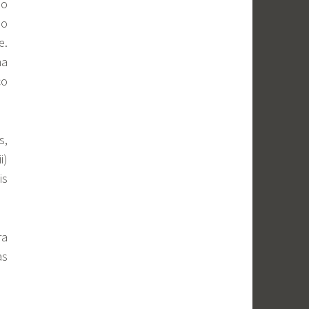
ão
io
e.
ma
co
s,
i)
is
ra
as