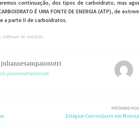
remos continuação, dos tipos de carboidrato, mas ago
o CARBOIDRATO É UMA FONTE DE ENERGIA (ATP), de extre
 a parte II de carboidratos.
,
software de nutrição
r
juliannesampaionutri
 por juliannesampaionutri
PRÓXIMO PO
as
Estágios Curriculares em Nutriç